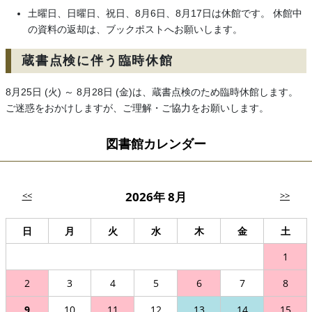
土曜日、日曜日、祝日、8月6日、8月17日は休館です。 休館中
の資料の返却は、ブックポストへお願いします。
蔵書点検に伴う臨時休館
8月25日 (火) ～ 8月28日 (金)は、蔵書点検のため臨時休館します。
ご迷惑をおかけしますが、ご理解・ご協力をお願いします。
図書館カレンダー
2026年 8月
<<
>>
日
月
火
水
木
金
土
1
2
3
4
5
6
7
8
9
10
11
12
13
14
15