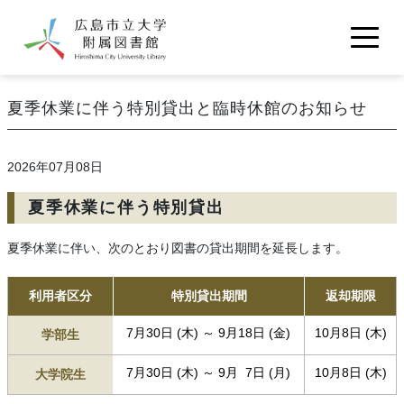
メインコンテンツに移動
利用案内
夏季休業に伴う特別貸出と臨時休館のお知らせ
学内向け
学外向け
館内地図
資料の検索
交通アクセス
2026年07月08日
OPAC
契約データベース
電子ブック
図書館について
電子ジャーナル
夏季休業に伴う特別貸出
図書館概要
いちコモ
雑誌・視聴覚・新聞所蔵リスト
お問い合わせ
夏季休業に伴い、次のとおり図書の貸出期間を延長します。
図書館報『知恵の樹』
図書館統計
機関リポジトリ
よくある質問
学内規定集等
広島市立大学古本募金
マイライブラリ
利用者区分
特別貸出期間
返却期限
7月30日 (木) ～ 9月18日 (金)
10月8日 (木)
学部生
広島市立大学
いちぽる
サイトマップ
ENGLISH Guide
7月30日 (木) ～ 9月 7日 (月)
10月8日 (木)
大学院生