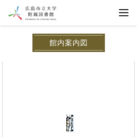
メインコンテンツに移動
利用案内
館内案内図
学内向け
学外向け
館内地図
資料の検索
交通アクセス
OPAC
契約データベース
電子ブック
図書館について
電子ジャーナル
図書館概要
いちコモ
雑誌・視聴覚・新聞所蔵リスト
お問い合わせ
図書館報『知恵の樹』
図書館統計
機関リポジトリ
よくある質問
学内規定集等
広島市立大学古本募金
マイライブラリ
広島市立大学
いちぽる
サイトマップ
ENGLISH Guide