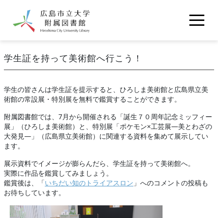
メインコンテンツに移動
利用案内
学生証を持って美術館へ行こう！
学内向け
学外向け
館内地図
資料の検索
交通アクセス
学生の皆さんは学生証を提示すると、ひろしま美術館と広島県立美
OPAC
契約データベース
電子ブック
術館の常設展・特別展を無料で鑑賞することができます。
図書館について
電子ジャーナル
附属図書館では、7月から開催される「誕生７０周年記念ミッフィー
図書館概要
いちコモ
雑誌・視聴覚・新聞所蔵リスト
お問い合わせ
展」（ひろしま美術館）と、特別展「ポケモン×工芸展―美とわざの
図書館報『知恵の樹』
図書館統計
大発見―」（広島県立美術館）に関連する資料を集めて展示してい
機関リポジトリ
ます。
よくある質問
学内規定集等
広島市立大学古本募金
マイライブラリ
展示資料でイメージが膨らんだら、学生証を持って美術館へ。
実際に作品を鑑賞してみましょう。
鑑賞後は、「
いちだい知のトライアスロン
」へのコメントの投稿も
広島市立大学
いちぽる
サイトマップ
ENGLISH Guide
お待ちしています。