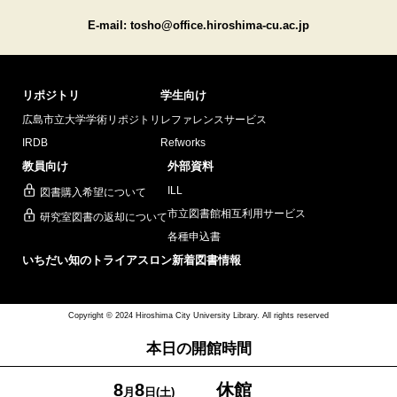
E-mail: tosho@office.hiroshima-cu.ac.jp
リポジトリ
学生向け
広島市立大学学術リポジトリ
レファレンスサービス
IRDB
Refworks
教員向け
外部資料
ILL
図書購入希望について
市立図書館相互利用サービス
研究室図書の返却について
各種申込書
いちだい知のトライアスロン
新着図書情報
Copyright © 2024 Hiroshima City University Library. All rights reserved
本日の開館時間
8
8
休館
月
日(土)