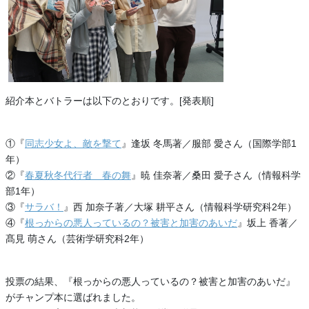
紹介本とバトラーは以下のとおりです。[発表順]
①『
同志少女よ、敵を撃て
』逢坂 冬馬著／服部 愛さん（国際学部1
年）
②『
春夏秋冬代行者 春の舞
』暁 佳奈著／桑田 愛子さん（情報科学
部1年）
③『
サラバ！
』西 加奈子著／大塚 耕平さん（情報科学研究科2年）
④『
根っからの悪人っているの？被害と加害のあいだ
』坂上 香著／
髙見 萌さん（芸術学研究科2年）
投票の結果、『根っからの悪人っているの？被害と加害のあいだ』
がチャンプ本に選ばれました。