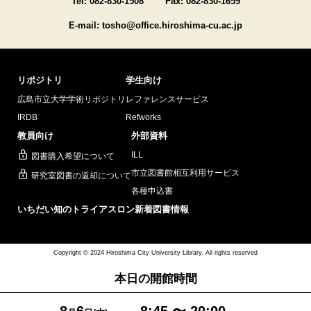
Tel: 082-830-1508
Fax: 082-830-1659
E-mail: tosho@office.hiroshima-cu.ac.jp
リポジトリ
学生向け
広島市立大学学術リポジトリ
レファレンスサービス
IRDB
Refworks
教員向け
外部資料
ILL
図書購入希望について
市立図書館相互利用サービス
研究室図書の返却について
各種申込書
いちだい知のトライアスロン
新着図書情報
Copyright © 2024 Hiroshima City University Library. All rights reserved
本日の開館時間