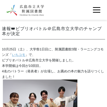
メインコンテンツに移動
利用案内
速報👑ビブリオバトル＠広島市立大学のチャンプ
学内向け
学外向け
館内地図
本が決定
資料の検索
交通アクセス
OPAC
契約データベース
電子ブック
図書館について
10月25日（土）、大学祭1日目に、附属図書館3階・ラーニングコモ
電子ジャーナル
ンズ「
いちコモ
」で、
図書館概要
いちコモ
雑誌・視聴覚・新聞所蔵リスト
ビブリオバトル＠広島市立大学を開催しました。
お問い合わせ
本学開催は今回が10回目。
図書館報『知恵の樹』
図書館統計
機関リポジトリ
4名のバトラー（発表者）が出場し、お薦めの本の魅力を語りつくし
よくある質問
学内規定集等
広島市立大学古本募金
マイライブラリ
ました！
広島市立大学
いちぽる
サイトマップ
ENGLISH Guide